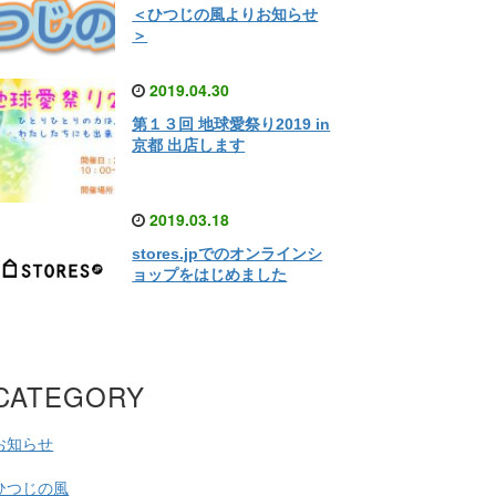
＜ひつじの風よりお知らせ
＞
2019.04.30
第１３回 地球愛祭り2019 in
京都 出店します
2019.03.18
stores.jpでのオンラインシ
ョップをはじめました
CATEGORY
お知らせ
ひつじの風