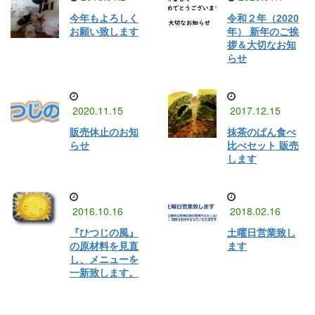
今年もよろしく
令和２年（2020
お願い致します
年） 新年のご挨
拶＆大切なお知
らせ
2020.11.15
2017.12.15
販売休止のお知
抹茶のぱん食べ
らせ
比べセット 販売
します
2016.10.16
2018.02.16
『ひつじの風』
土曜日営業致し
の原材料を見直
ます
し、メニューを
一新致します。