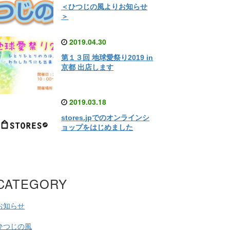
＜ひつじの風よりお知らせ
＞
2019.04.30
第１３回 地球愛祭り2019 in
京都 出店します
2019.03.18
stores.jpでのオンラインシ
ョップをはじめました
CATEGORY
お知らせ
ひつじの風