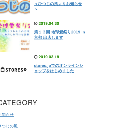
＜ひつじの風よりお知らせ
＞
2019.04.30
第１３回 地球愛祭り2019 in
京都 出店します
2019.03.18
stores.jpでのオンラインシ
ョップをはじめました
CATEGORY
お知らせ
ひつじの風