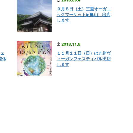
９月８日（土）三重オーガニ
ックマーケットin亀山 出店
します
2018.11.8
フェ
１１月１１日（日）は九州ヴ
時休
ィーガンフェスティバル出店
します