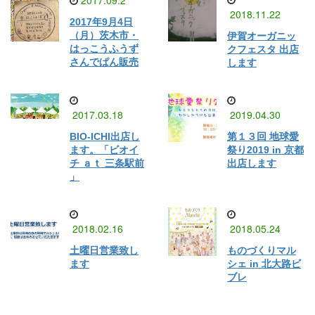
2018.11.22
2017年9月4日
（月）茨木市・
伊賀オーガニッ
はっこうふうず
クフェスタ 出店
さんでぱん販売
します
2017.03.18
2019.04.30
BIO-ICHI出店し
第１３回 地球愛
ます。「ビオイ
祭り2019 in 京都
チ ａｔ 三条駅前
出店します
」
2018.02.16
2018.05.24
土曜日営業致し
ものづくりマル
ます
シェ in 北大路ビ
ブレ