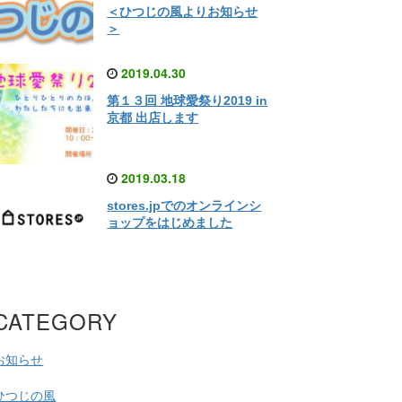
＜ひつじの風よりお知らせ
＞
2019.04.30
第１３回 地球愛祭り2019 in
京都 出店します
2019.03.18
stores.jpでのオンラインシ
ョップをはじめました
CATEGORY
お知らせ
ひつじの風